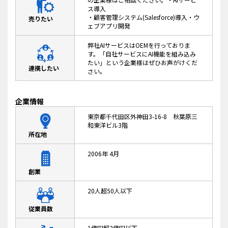
ス導入
・顧客管理システム(Salesforce)導入・ウ
売りたい
ェブアプリ開発
弊社AIサービスはOEMを行っておりま
す。「自社サービスにAI機能を組み込み
たい」という企業様はぜひお声がけくだ
連携したい
さい。
企業情報
東京都千代田区外神田3-16-8 秋葉原三
和東洋ビル3階
所在地
2006年 4月
創業
20人超50人以下
従業員数
1億円超3億円以下