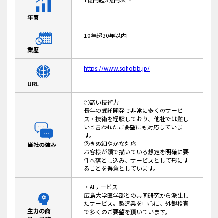
年商
10年超30年以内
業歴
https://www.sohobb.jp/
URL
①高い技術力
長年の受託開発で非常に多くのサービ
ス・技術を経験しており、他社では難し
いと言われたご要望にも対応していま
す。
②きめ細やかな対応
当社の強み
お客様が頭で描いている想定を明確に要
件へ落とし込み、サービスとして形にす
ることを得意としています。
・AIサービス
広島大学医学部との共同研究から派生し
たサービス。製造業を中心に、外観検査
主力の商
で多くのご要望を頂いています。